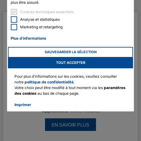
plus être assuré.
English
Cookies techniques essentiels
Analyse et statistiques
Deutsch
Marketing et retargeting
Francais
Plus d'informations
Polski
SAUVEGARDER LA SÉLECTION
TOUT ACCEPTER
RolMotion M-868 SH
Le nouveau moteur tubulaire radiofréquence super
Pour plus d'informations sur les cookies, veuillez consulter
silencieux avec tête en étoile pour volets roulants avec
notre
politique de confidentialité
.
deux modes de fonctionnement au choix : mode de
Votre choix peut être modifié à tout moment via les
paramètres
fonctionnement standard ou mode silencieux. Pour les
des cookies
au bas de chaque page.
arbres à partir de 50 mm de diamètre, avec protection
de l'aveugle et frein doux silencieux.
Imprimer
Applications:
Volets roulants
EN SAVOIR PLUS