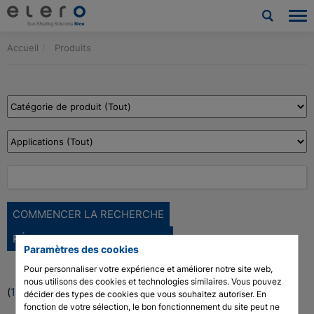
Accueil
Produits
Produits
Applications
Nouvelles et Presse
Société
Contact
Téléchargements et service
RÉINITIALISER LA RECHERCHE
Paramètres des cookies
Architectes et urbanistes
Pour personnaliser votre expérience et améliorer notre site web,
nous utilisons des cookies et technologies similaires. Vous pouvez
(
132
) Produits trouvés
décider des types de cookies que vous souhaitez autoriser. En
Technologie des moteurs à tige de vérin
fonction de votre sélection, le bon fonctionnement du site peut ne