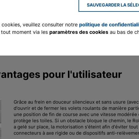
SAUVEGARDER LA SÉLE
s cookies, veuillez consulter notre
politique de confidential
à tout moment via les
paramètres des cookies
au bas de c
s volets roulants avec les motorisations haute qualité RolTo
ntages pour l'utilisateur
Grâce au frein en douceur silencieux et sans usure (avec 
d'ouvrir et de fermer les volets roulants de manière par
une position de fin de course avec une vitesse modérée 
protège les toiles. Si un obstacle bloque le chemin, le Rol
a gelé sur place, la motorisation s'éteint afin d'éviter tou
connecteurs à axe rigide ou de dispositifs anti-relèvemen