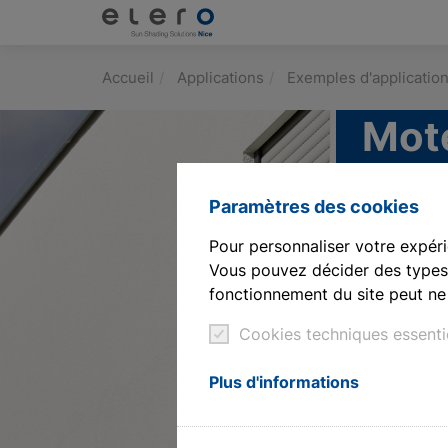
Produits
Accueil
Applications
Exemples d'applicatio
Applications
Mote
Nouvelles et Presse
Paramètres des cookies
Société
Pour personnaliser votre expéri
Vous pouvez décider des types 
Contact
fonctionnement du site peut ne 
Téléchargements et service
Cookies techniques essenti
Architectes et urbanistes
Plus d'informations
Technologie des moteurs à tige de vérin