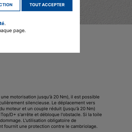
CTION
TOUT ACCEPTER
ité
.
haque page.
p/D+ d'elero vous convaincront.
une motorisation jusqu'à 20 Nm), il est possible
ticulièrement silencieuse. Le déplacement vers
du moteur et un couple réduit (jusqu'à 20 Nm)
Top/D+ s'arrête et débloque l'obstacle. Si la toile
t dommage. L'utilisation obligatoire de
t fournit une protection contre le cambriolage.