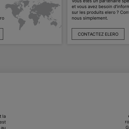
Vous êtes un partenaire spé
et vous avez besoin d'infor
sur les produits elero ? Con
ero
nous simplement.
CONTACTEZ ELERO
 la
ro
est
G
 au