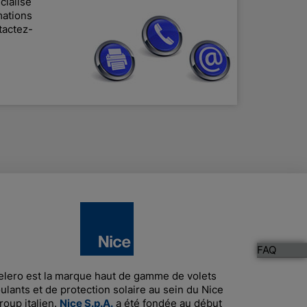
cialisé
mations
tactez-
FAQ
elero est la marque haut de gamme de volets
ulants et de protection solaire au sein du Nice
roup italien.
Nice S.p.A.
a été fondée au début