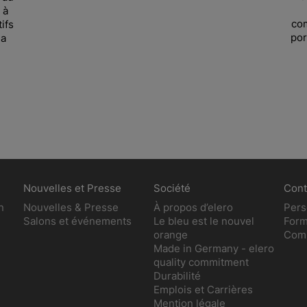
 à
com
ifs
por
la
Nouvelles et Presse
Société
Cont
n
Nouvelles & Presse
À propos d’elero
Pers
Salons et événements
Le bleu est le nouvel
Form
orange
Comm
Made in Germany - elero
quality commitment
Durabilité
Emplois et Carrières
Mention légale