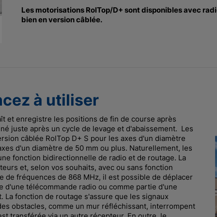
Les motorisations RolTop/D+ sont disponibles avec radio
bien en version câblée.
ez à utiliser
ît et enregistre les positions de fin de course après
rminé juste après un cycle de levage et d'abaissement. Les
 version câblée RolTop D+ S pour les axes d'un diamètre
xes d'un diamètre de 50 mm ou plus. Naturellement, les
e fonction bidirectionnelle de radio et de routage. La
teurs et, selon vos souhaits, avec ou sans fonction
mme de fréquences de 868 MHz, il est possible de déplacer
aide d'une télécommande radio ou comme partie d'une
t. La fonction de routage s'assure que les signaux
i des obstacles, comme un mur réfléchissant, interrompent
st transférée via un autre récepteur. En outre, le