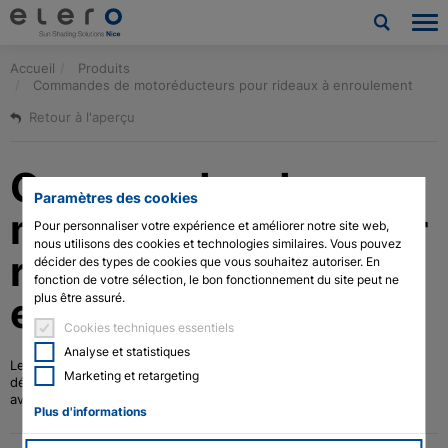
Accueil
Produits
Produits
Commandes de motoréducteurs pour rideaux à enroulement
Retour à l'aperçu
Applications
Commandes de
Nouvelles et Presse
Paramètres des cookies
motoréducteurs pour
Société
Pour personnaliser votre expérience et améliorer notre site web,
nous utilisons des cookies et technologies similaires. Vous pouvez
rideaux à
décider des types de cookies que vous souhaitez autoriser. En
Contact
fonction de votre sélection, le bon fonctionnement du site peut ne
enroulement
plus être assuré.
Téléchargements et service
Cookies techniques essentiels
Analyse et statistiques
Les dispositifs de commande DoorControl ont été spécifiquement
Architectes et urbanistes
Marketing et retargeting
développés pour des motorisations de tube d'arbre monophases
avec interrupteur mécanique de fin de course.
Plus d'informations
Technologie des moteurs à tige de vérin