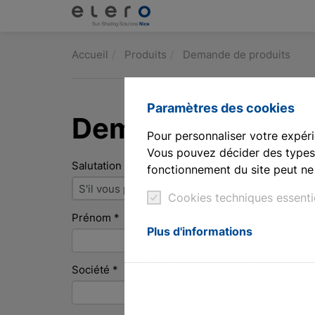
Produits
Accueil
Produits
Demande de produits
Applications
Paramètres des cookies
Demande de prod
Nouvelles et Presse
Pour personnaliser votre expéri
Vous pouvez décider des types 
Société
Salutation
*
fonctionnement du site peut ne 
Salutation
S'il vous plaît sélectionnez...
Contact
Cookies techniques essenti
*
Prénom
*
Téléchargements et service
Plus d'informations
Architectes et urbanistes
Société
*
Technologie des moteurs à tige de vérin