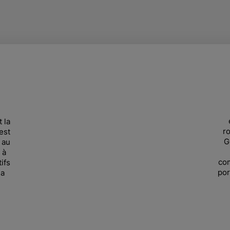
 la
ro
est
G
 au
 à
com
ifs
por
la