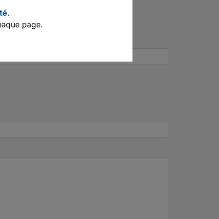
ité
.
haque page.