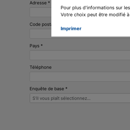
Adresse
*
Pour plus d'informations sur le
English
Votre choix peut être modifié 
Deutsch
Code postal
*
Imprimer
Francais
Polski
Pays
*
Téléphone
Enquête de base
*
Enquête
S'il vous plaît sélectionnez...
de
base
*