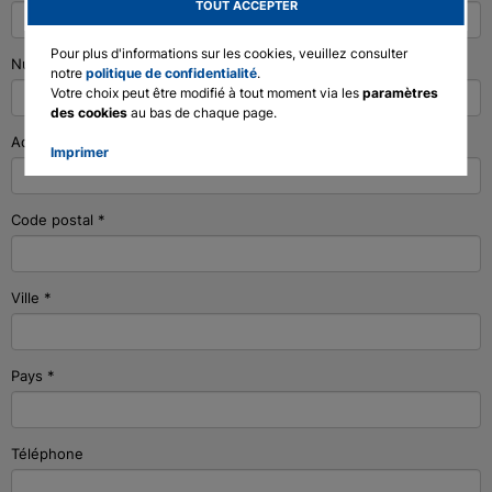
TOUT ACCEPTER
English
Pour plus d'informations sur les cookies, veuillez consulter
Numéro de client
Deutsch
notre
politique de confidentialité
.
Votre choix peut être modifié à tout moment via les
paramètres
Francais
des cookies
au bas de chaque page.
Polski
Adresse
*
Imprimer
Code postal
*
Ville
*
Pays
*
Téléphone