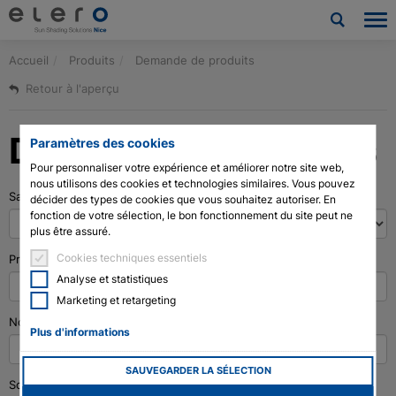
Accueil
Produits
Demande de produits
Produits
Retour à l'aperçu
Applications
Demande de produits
Paramètres des cookies
Nouvelles et Presse
Pour personnaliser votre expérience et améliorer notre site web,
nous utilisons des cookies et technologies similaires. Vous pouvez
Salutation
*
Société
décider des types de cookies que vous souhaitez autoriser. En
fonction de votre sélection, le bon fonctionnement du site peut ne
plus être assuré.
Contact
Cookies techniques essentiels
Prénom
*
Analyse et statistiques
Téléchargements et service
Marketing et retargeting
Nom de famille
*
Architectes et urbanistes
Plus d'informations
SAUVEGARDER LA SÉLECTION
Technologie des moteurs à tige de vérin
Société
*