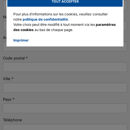
TOUT ACCEPTER
English
Pour plus d'informations sur les cookies, veuillez consulter
Numéro de client
Deutsch
notre
politique de confidentialité
.
Votre choix peut être modifié à tout moment via les
paramètres
Francais
des cookies
au bas de chaque page.
Polski
Adresse
*
Imprimer
Code postal
*
Ville
*
Pays
*
Téléphone