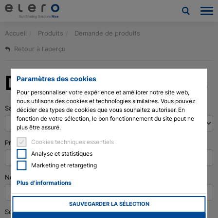
Accueil
Produits
Demande de produits
Produits
Retour à l'aperçu
Applications
Demande de produits
Paramètres des cookies
Nouvelles et Presse
Pour personnaliser votre expérience et améliorer notre site web,
nous utilisons des cookies et technologies similaires. Vous pouvez
Salutation
*
Société
décider des types de cookies que vous souhaitez autoriser. En
fonction de votre sélection, le bon fonctionnement du site peut ne
plus être assuré.
Contact
Cookies techniques essentiels
Prénom
*
Analyse et statistiques
Téléchargements et service
Marketing et retargeting
Nom de famille
*
Architectes et urbanistes
Plus d'informations
SAUVEGARDER LA SÉLECTION
Technologie des moteurs à tige de vérin
Société
*