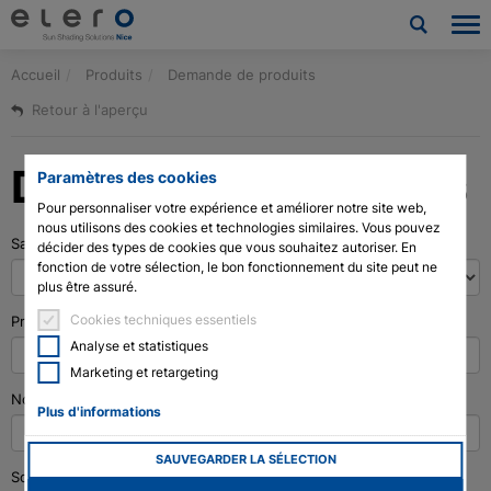
Accueil
Produits
Demande de produits
Produits
Retour à l'aperçu
Applications
Demande de produits
Paramètres des cookies
Nouvelles et Presse
Pour personnaliser votre expérience et améliorer notre site web,
nous utilisons des cookies et technologies similaires. Vous pouvez
Salutation
*
Société
décider des types de cookies que vous souhaitez autoriser. En
fonction de votre sélection, le bon fonctionnement du site peut ne
plus être assuré.
Contact
Cookies techniques essentiels
Prénom
*
Analyse et statistiques
Téléchargements et service
Marketing et retargeting
Nom de famille
*
Architectes et urbanistes
Plus d'informations
SAUVEGARDER LA SÉLECTION
Technologie des moteurs à tige de vérin
Société
*