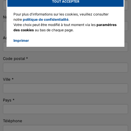
TOUT ACCEPTER
English
Pour plus d'informations sur les cookies, veuillez consulter
Numéro de client
Deutsch
notre
politique de confidentialité
.
Votre choix peut être modifié à tout moment via les
paramètres
Francais
des cookies
au bas de chaque page.
Polski
Adresse
*
Imprimer
Code postal
*
Ville
*
Pays
*
Téléphone