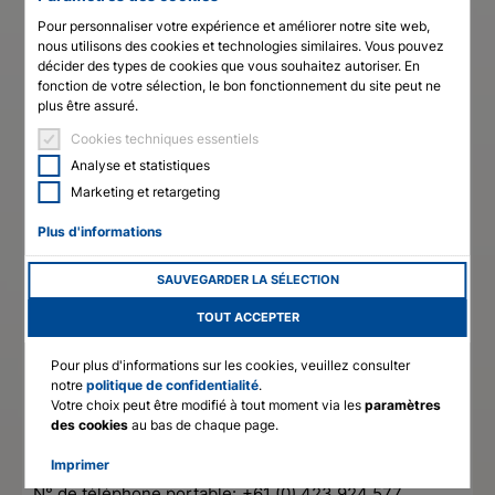
Pour personnaliser votre expérience et améliorer notre site web,
English
nous utilisons des cookies et technologies similaires. Vous pouvez
décider des types de cookies que vous souhaitez autoriser. En
Deutsch
fonction de votre sélection, le bon fonctionnement du site peut ne
Francais
plus être assuré.
Cookies techniques essentiels
Analyse et statistiques
Marketing et retargeting
Plus d'informations
SAUVEGARDER LA SÉLECTION
Nice Australia
TOUT ACCEPTER
Headquarters
Pour plus d'informations sur les cookies, veuillez consulter
notre
politique de confidentialité
.
5 MAB EASTERN PROMENADE
Votre choix peut être modifié à tout moment via les
paramètres
5042 TONSLEY SA
des cookies
au bas de chaque page.
Australie
Imprimer
N° de téléphone:
+61 (08) 8374 3466
N° de téléphone portable:
+61 (0) 423 924 577