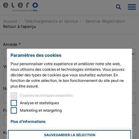
Accueil
Téléchargements et service
Seminar Registration
Produits
Retour à l'aperçu
Applications
Anrede
*
Nouvelles et Presse
Paramètres des cookies
Pour personnaliser votre expérience et améliorer notre site web,
Vorname
*
Société
nous utilisons des cookies et technologies similaires. Vous pouvez
décider des types de cookies que vous souhaitez autoriser. En
fonction de votre sélection, le bon fonctionnement du site peut ne
Contact
plus être assuré.
Nachname
*
Cookies techniques essentiels
Téléchargements et service
Analyse et statistiques
Marketing et retargeting
Firma
*
Architectes et urbanistes
Plus d'informations
Technologie des moteurs à tige de vérin
Kundennummer
SAUVEGARDER LA SÉLECTION