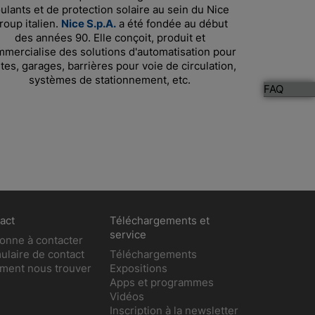
ulants et de protection solaire au sein du Nice
roup italien.
Nice S.p.A.
a été fondée au début
des années 90. Elle conçoit, produit et
mercialise des solutions d'automatisation pour
tes, garages, barrières pour voie de circulation,
systèmes de stationnement, etc.
FAQ
act
Téléchargements et
service
onne à contacter
ulaire de contact
Téléchargements
ent nous trouver
Expositions
Apps et programmes
Vidéos
Inscription à la newsletter