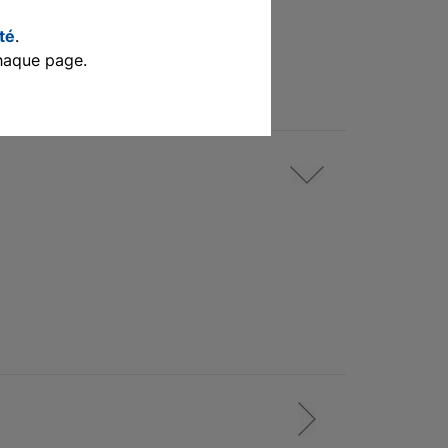
ité
.
haque page.