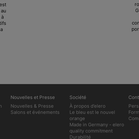
ro
est
G
 au
 à
com
ifs
por
la
Nouvelles et Presse
Société
Cont
n
Nouvelles & Presse
À propos d’elero
Pers
Salons et événements
Le bleu est le nouvel
Form
orange
Comm
Made in Germany - elero
quality commitment
Durabilité