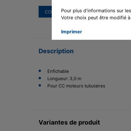
Pour plus d'informations sur le
English
CONSULTEZ NOUS
Votre choix peut être modifié 
Deutsch
Imprimer
Francais
Polski
Description
Enfichable
Longueur: 3,0 m
Pour CC moteurs tubulaires
Variantes de produit