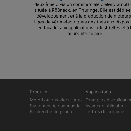
deuxième division commerciale d'elero GmbH 
située à Pößneck, en Thuringe. Elle est dédiée
développement et à la production de moteurs
tiges de vérin électriques destinés aux disposit
en façade, aux applications industrielles et à 
poursuite solaire.
Produits
Applications
Motorisations électriques
Exemples d'applicatio
Systèmes de commande
Avantage utilisateur
Recherche de produit
Lettres de créance