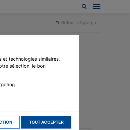
Retour à l'aperçu
 et technologies similaires.
tre sélection, le bon
rgeting
Câble de connexion enfichable
CTION
TOUT ACCEPTER