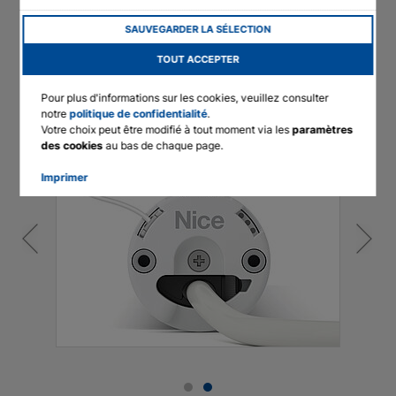
English
SAUVEGARDER LA SÉLECTION
Applications
Stores et écrans
Deutsch
TOUT ACCEPTER
Interrupteur de fin de course
Électronique
Francais
Taille de l'axe (mm) à partir
35
Pour plus d'informations sur les cookies, veuillez consulter
Polski
notre
politique de confidentialité
.
Commande
Radio
Votre choix peut être modifié à tout moment via les
paramètres
des cookies
au bas de chaque page.
Imprimer