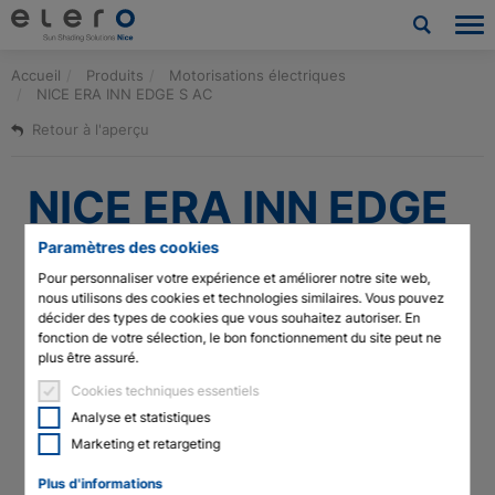
Accueil
Produits
Motorisations électriques
Produits
NICE ERA INN EDGE S AC
Retour à l'aperçu
Applications
NICE ERA INN EDGE
Nouvelles et Presse
S AC
Société
Paramètres des cookies
Pour personnaliser votre expérience et améliorer notre site web,
nous utilisons des cookies et technologies similaires. Vous pouvez
Contact
décider des types de cookies que vous souhaitez autoriser. En
Catégorie
fonction de votre sélection, le bon fonctionnement du site peut ne
plus être assuré.
Téléchargements et service
Moteurs tubulaires
Moteur tubulaire avec fin de course électronique, entrée
Cookies techniques essentiels
pratique à contact sec et récepteur radio intégré pour
Architectes et urbanistes
Analyse et statistiques
l'automatisation de la protection solaire intérieure. Taille S Ø 35
Marketing et retargeting
mm.
Technologie des moteurs à tige de vérin
Plus d'informations
Caractéristiques