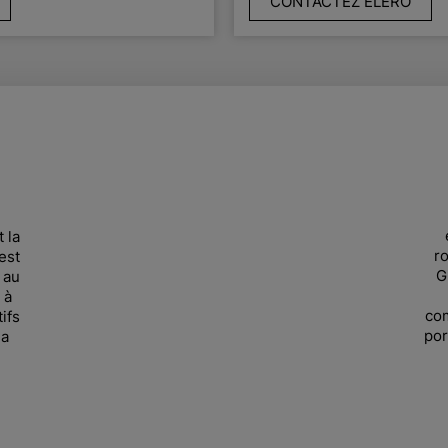
CONTACTEZ ELERO
 la
ro
est
G
 au
 à
com
ifs
por
la