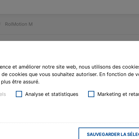
RolMotion M
ence et améliorer notre site web, nous utilisons des cookies
de cookies que vous souhaitez autoriser. En fonction de vo
plus être assuré.
els
Analyse et statistiques
Marketing et reta
our volets roulants (pour arbres à
ec deux modes de fonctionnement
tandard ou mode silencieux. Le
 protection du store, la mesure
Moteur t
roul
SAUVEGARDER LA SÉLE