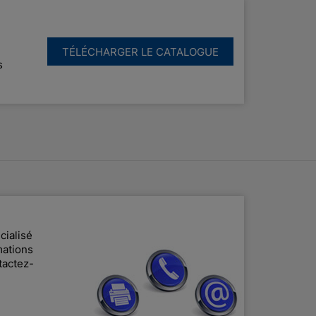
TÉLÉCHARGER LE CATALOGUE
s
cialisé
mations
tactez-