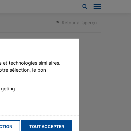
Retour à l'aperçu
 et technologies similaires.
tre sélection, le bon
rgeting
ubulaire radio RolMotion M pour volets
ants, stores intérieurs et brise-vues
CTION
TOUT ACCEPTER