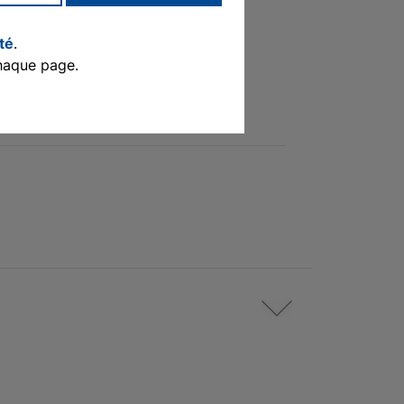
ité
.
haque page.