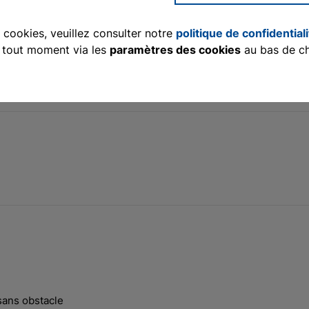
lants
s cookies, veuillez consulter notre
politique de confidential
que
à tout moment via les
paramètres des cookies
au bas de c
 sans obstacle